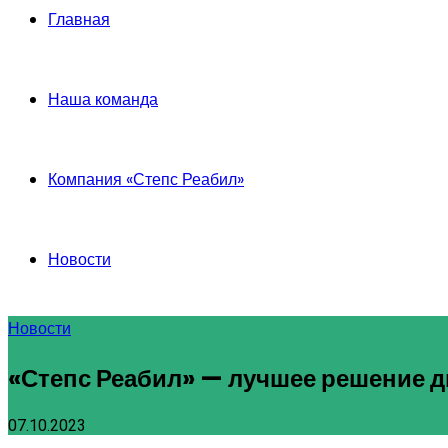
Главная
Наша команда
Компания «Степс Реабил»
Новости
Новости
«Степс Реабил» — лучшее решение 
07.10.2023