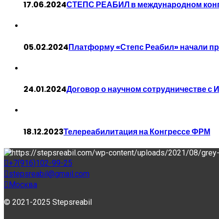
17.06.2024
СТЕПС РЕАБИЛ в международном конг
05.02.2024
Платформу «Степс Реабил» начали пр
24.01.2024
Договор о научном сотрудничестве с
18.12.2023
Телереабилитация на Конгрессе ФРМ
+7(916)102-99-25
stepsreabil@gmail.com
Москва
© 2021-2025 Stepsreabil