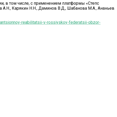
ии, в том числе, с применением платформы «Степс
А.Н., Карякин Н.Н., Даминов В.Д., Шабанова М.А., Ананьев
ntsionnoy-reabilitatsii-v-rossiyskoy-federatsii-obzor-