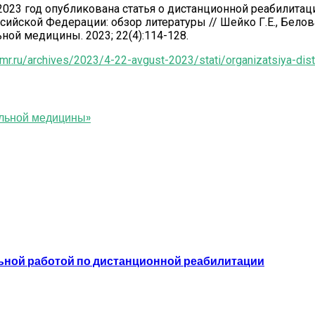
023 год опубликована статья о дистанционной реабилитац
йской Федерации: обзор литературы // Шейко Г.Е., Белова 
ьной медицины. 2023; 22(4):114-128.
mr.ru/archives/2023/4-22-avgust-2023/stati/organizatsiya-dista
ельной медицины»
льной работой по дистанционной реабилитации